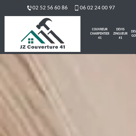
02 52 56 60 86
06 02 24 00 97
COUVREUR
DEVIS
DEV
CHARPENTIER
ZINGUEUR
GO
41
41