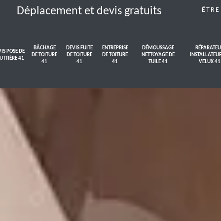
Déplacement et devis gratuits
ÊTRE
BÂCHAGE
DEVIS FUITE
ENTREPRISE
DÉMOUSSAGE
RÉPARATEU
IS POSE DE
DE TOITURE
DE TOITURE
DE TOITURE
NETTOYAGE DE
INSTALLATEU
UTTIÈRE 41
41
41
41
TUILE 41
VELUX 41