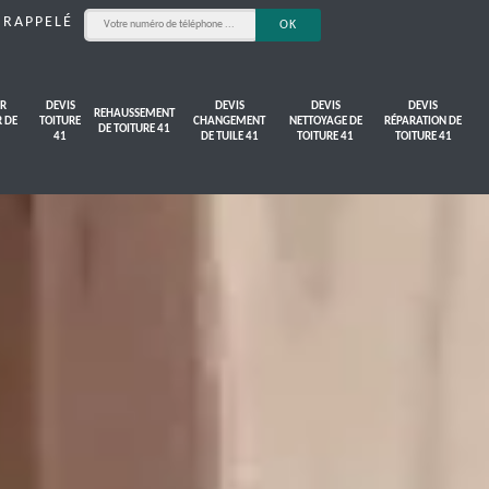
 RAPPELÉ
R
DEVIS
DEVIS
DEVIS
DEVIS
REHAUSSEMENT
R DE
TOITURE
CHANGEMENT
NETTOYAGE DE
RÉPARATION DE
DE TOITURE 41
41
DE TUILE 41
TOITURE 41
TOITURE 41