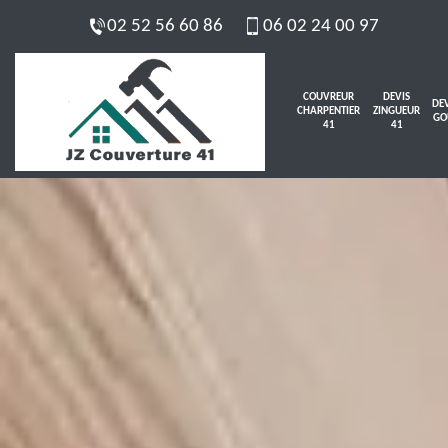
02 52 56 60 86
06 02 24 00 97
COUVREUR
DEVIS
DEV
CHARPENTIER
ZINGUEUR
GO
41
41