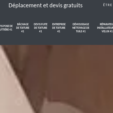
Déplacement et devis gratuits
ÊTRE
BÂCHAGE
DEVIS FUITE
ENTREPRISE
DÉMOUSSAGE
RÉPARATEU
IS POSE DE
DE TOITURE
DE TOITURE
DE TOITURE
NETTOYAGE DE
INSTALLATEU
UTTIÈRE 41
41
41
41
TUILE 41
VELUX 41