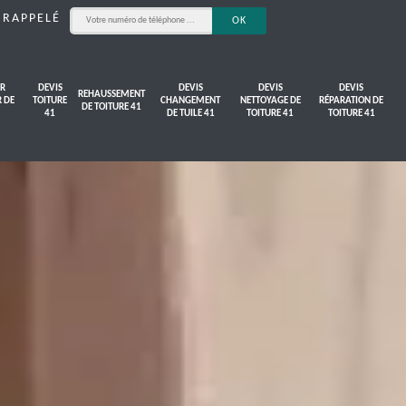
 RAPPELÉ
R
DEVIS
DEVIS
DEVIS
DEVIS
REHAUSSEMENT
R DE
TOITURE
CHANGEMENT
NETTOYAGE DE
RÉPARATION DE
DE TOITURE 41
41
DE TUILE 41
TOITURE 41
TOITURE 41