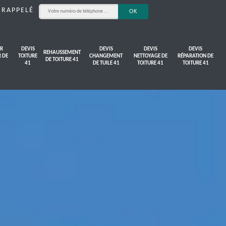
 RAPPELÉ
R
DEVIS
DEVIS
DEVIS
DEVIS
REHAUSSEMENT
R DE
TOITURE
CHANGEMENT
NETTOYAGE DE
RÉPARATION DE
DE TOITURE 41
41
DE TUILE 41
TOITURE 41
TOITURE 41