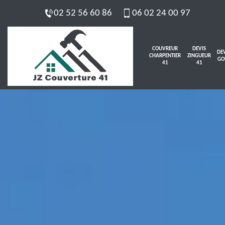
02 52 56 60 86
06 02 24 00 97
COUVREUR
DEVIS
DEV
CHARPENTIER
ZINGUEUR
GO
41
41