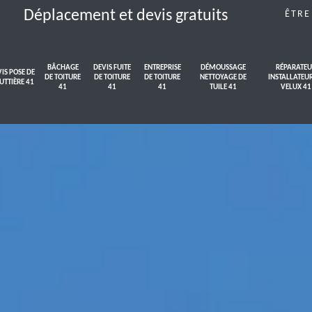
Déplacement et devis gratuits
ÊTRE
BÂCHAGE
DEVIS FUITE
ENTREPRISE
DÉMOUSSAGE
RÉPARATEU
IS POSE DE
DE TOITURE
DE TOITURE
DE TOITURE
NETTOYAGE DE
INSTALLATEU
UTTIÈRE 41
41
41
41
TUILE 41
VELUX 41