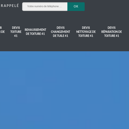
 RAPPELÉ
R
DEVIS
DEVIS
DEVIS
DEVIS
REHAUSSEMENT
R DE
TOITURE
CHANGEMENT
NETTOYAGE DE
RÉPARATION DE
DE TOITURE 41
41
DE TUILE 41
TOITURE 41
TOITURE 41