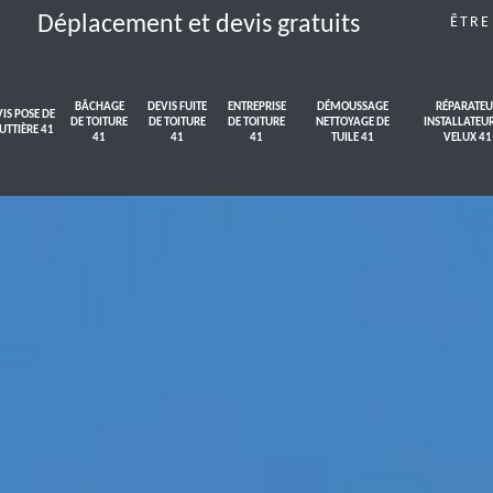
Déplacement et devis gratuits
ÊTRE
BÂCHAGE
DEVIS FUITE
ENTREPRISE
DÉMOUSSAGE
RÉPARATEU
IS POSE DE
DE TOITURE
DE TOITURE
DE TOITURE
NETTOYAGE DE
INSTALLATEU
UTTIÈRE 41
41
41
41
TUILE 41
VELUX 41