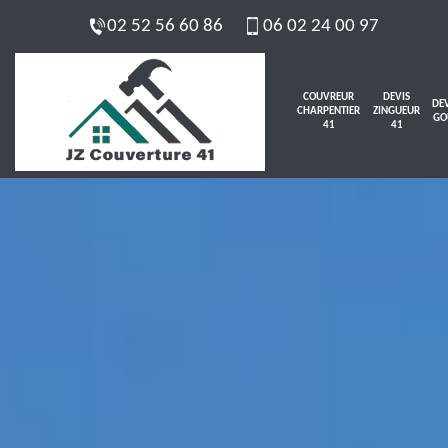
02 52 56 60 86
06 02 24 00 97
COUVREUR
DEVIS
DEV
CHARPENTIER
ZINGUEUR
GO
41
41