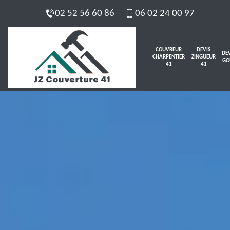
02 52 56 60 86
06 02 24 00 97
COUVREUR
DEVIS
DEV
CHARPENTIER
ZINGUEUR
GO
41
41