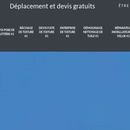
Déplacement et devis gratuits
ÊTRE
BÂCHAGE
DEVIS FUITE
ENTREPRISE
DÉMOUSSAGE
RÉPARATEU
IS POSE DE
DE TOITURE
DE TOITURE
DE TOITURE
NETTOYAGE DE
INSTALLATEU
UTTIÈRE 41
41
41
41
TUILE 41
VELUX 41