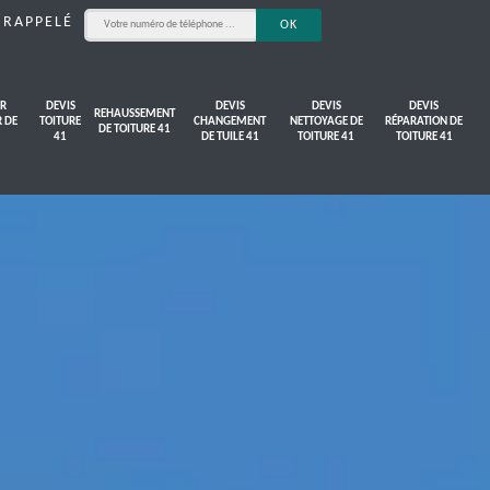
 RAPPELÉ
R
DEVIS
DEVIS
DEVIS
DEVIS
REHAUSSEMENT
R DE
TOITURE
CHANGEMENT
NETTOYAGE DE
RÉPARATION DE
DE TOITURE 41
41
DE TUILE 41
TOITURE 41
TOITURE 41