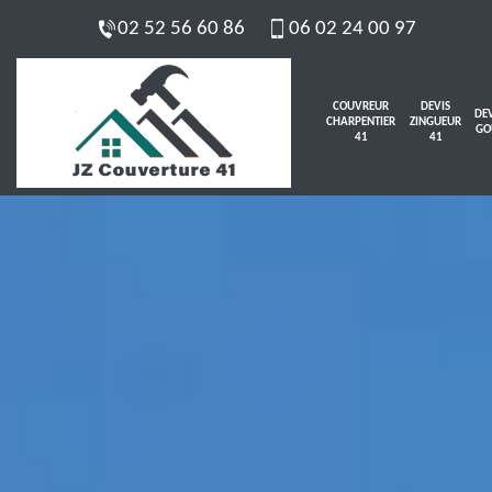
02 52 56 60 86
06 02 24 00 97
COUVREUR
DEVIS
DEV
CHARPENTIER
ZINGUEUR
GO
41
41