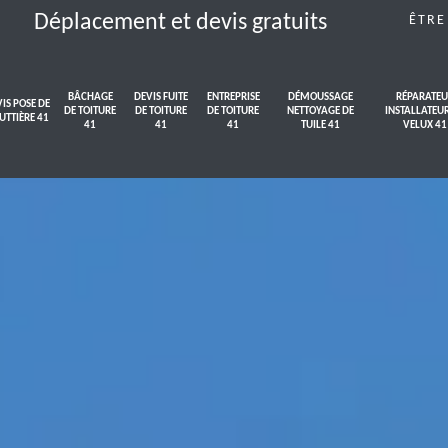
Déplacement et devis gratuits
ÊTRE
BÂCHAGE
DEVIS FUITE
ENTREPRISE
DÉMOUSSAGE
RÉPARATEU
IS POSE DE
DE TOITURE
DE TOITURE
DE TOITURE
NETTOYAGE DE
INSTALLATEU
UTTIÈRE 41
41
41
41
TUILE 41
VELUX 41