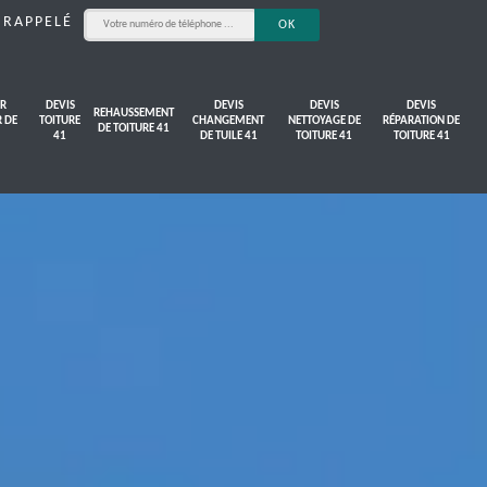
 RAPPELÉ
R
DEVIS
DEVIS
DEVIS
DEVIS
REHAUSSEMENT
R DE
TOITURE
CHANGEMENT
NETTOYAGE DE
RÉPARATION DE
DE TOITURE 41
41
DE TUILE 41
TOITURE 41
TOITURE 41