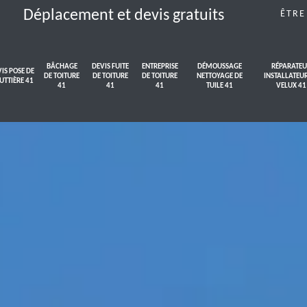
Déplacement et devis gratuits
ÊTRE
BÂCHAGE
DEVIS FUITE
ENTREPRISE
DÉMOUSSAGE
RÉPARATEU
IS POSE DE
DE TOITURE
DE TOITURE
DE TOITURE
NETTOYAGE DE
INSTALLATEU
UTTIÈRE 41
41
41
41
TUILE 41
VELUX 41