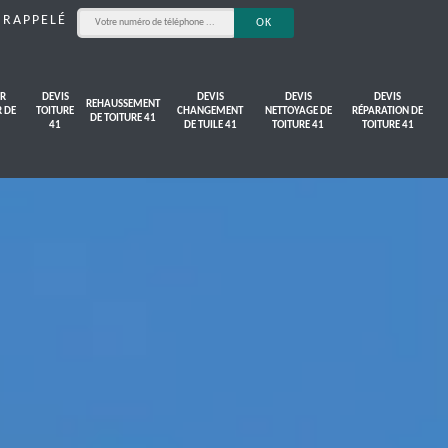
 RAPPELÉ
R
DEVIS
DEVIS
DEVIS
DEVIS
REHAUSSEMENT
R DE
TOITURE
CHANGEMENT
NETTOYAGE DE
RÉPARATION DE
DE TOITURE 41
41
DE TUILE 41
TOITURE 41
TOITURE 41