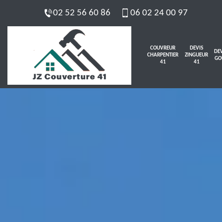
02 52 56 60 86
06 02 24 00 97
COUVREUR
DEVIS
DEV
CHARPENTIER
ZINGUEUR
GO
41
41