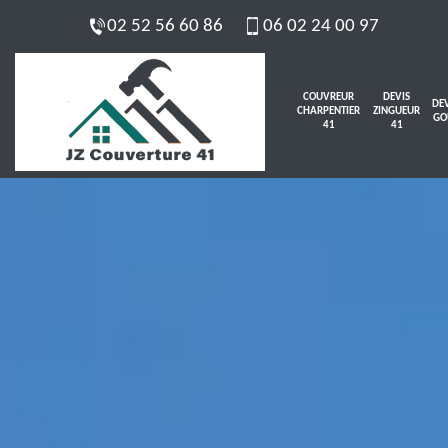
02 52 56 60 86
06 02 24 00 97
COUVREUR
DEVIS
DEV
CHARPENTIER
ZINGUEUR
GO
41
41