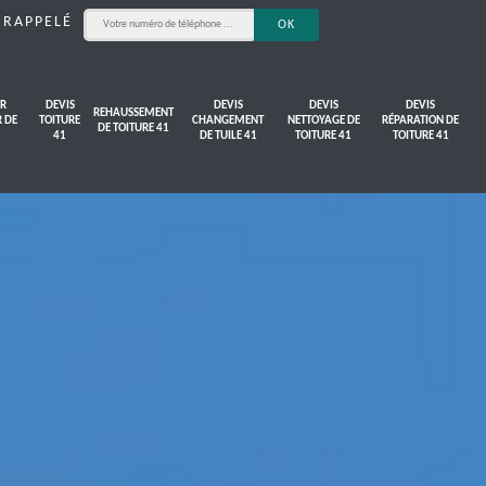
 RAPPELÉ
R
DEVIS
DEVIS
DEVIS
DEVIS
REHAUSSEMENT
R DE
TOITURE
CHANGEMENT
NETTOYAGE DE
RÉPARATION DE
DE TOITURE 41
41
DE TUILE 41
TOITURE 41
TOITURE 41