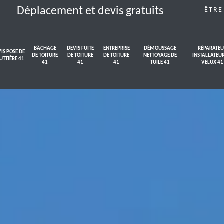
Déplacement et devis gratuits
ÊTRE
BÂCHAGE
DEVIS FUITE
ENTREPRISE
DÉMOUSSAGE
RÉPARATEU
IS POSE DE
DE TOITURE
DE TOITURE
DE TOITURE
NETTOYAGE DE
INSTALLATEU
UTTIÈRE 41
41
41
41
TUILE 41
VELUX 41