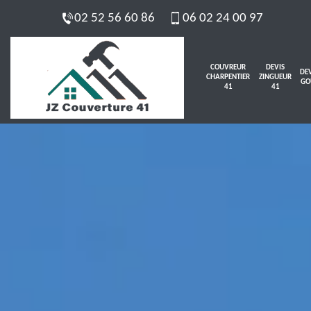
02 52 56 60 86
06 02 24 00 97
COUVREUR
DEVIS
DEV
CHARPENTIER
ZINGUEUR
GO
41
41