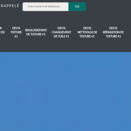
 RAPPELÉ
R
DEVIS
DEVIS
DEVIS
DEVIS
REHAUSSEMENT
R DE
TOITURE
CHANGEMENT
NETTOYAGE DE
RÉPARATION DE
DE TOITURE 41
41
DE TUILE 41
TOITURE 41
TOITURE 41