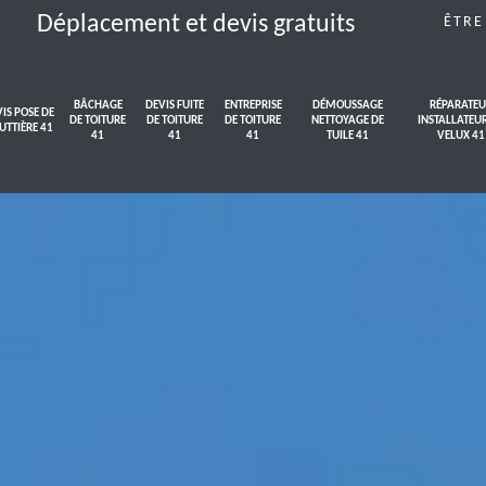
Déplacement et devis gratuits
ÊTRE
BÂCHAGE
DEVIS FUITE
ENTREPRISE
DÉMOUSSAGE
RÉPARATEU
IS POSE DE
DE TOITURE
DE TOITURE
DE TOITURE
NETTOYAGE DE
INSTALLATEU
UTTIÈRE 41
41
41
41
TUILE 41
VELUX 41