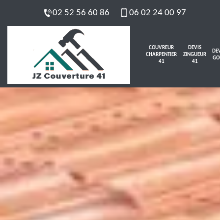
02 52 56 60 86
06 02 24 00 97
COUVREUR
DEVIS
DEV
CHARPENTIER
ZINGUEUR
GO
41
41