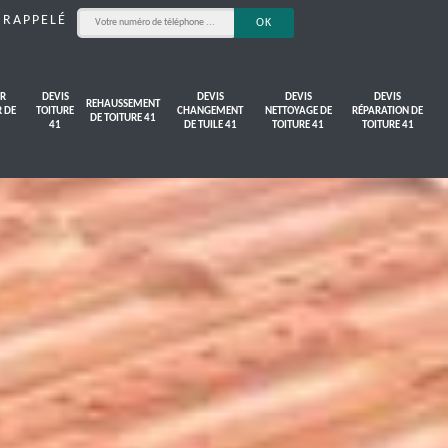
 RAPPELÉ
R
DEVIS
DEVIS
DEVIS
DEVIS
REHAUSSEMENT
R DE
TOITURE
CHANGEMENT
NETTOYAGE DE
RÉPARATION DE
DE TOITURE 41
41
DE TUILE 41
TOITURE 41
TOITURE 41