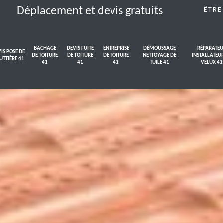
Déplacement et devis gratuits
ÊTRE
BÂCHAGE
DEVIS FUITE
ENTREPRISE
DÉMOUSSAGE
RÉPARATEU
IS POSE DE
DE TOITURE
DE TOITURE
DE TOITURE
NETTOYAGE DE
INSTALLATEU
UTTIÈRE 41
41
41
41
TUILE 41
VELUX 41