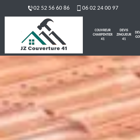
02 52 56 60 86
06 02 24 00 97
COUVREUR
DEVIS
DEV
CHARPENTIER
ZINGUEUR
GO
41
41