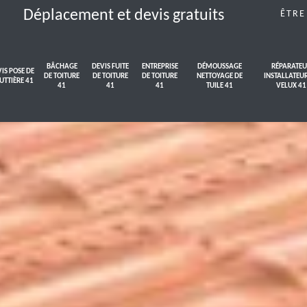
Déplacement et devis gratuits
ÊTRE
BÂCHAGE
DEVIS FUITE
ENTREPRISE
DÉMOUSSAGE
RÉPARATEU
IS POSE DE
DE TOITURE
DE TOITURE
DE TOITURE
NETTOYAGE DE
INSTALLATEU
UTTIÈRE 41
41
41
41
TUILE 41
VELUX 41