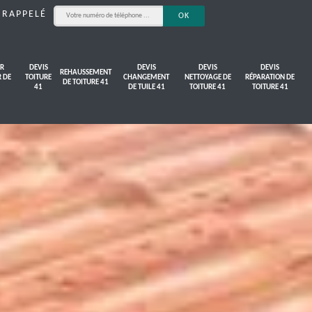
 RAPPELÉ
R
DEVIS
DEVIS
DEVIS
DEVIS
REHAUSSEMENT
R DE
TOITURE
CHANGEMENT
NETTOYAGE DE
RÉPARATION DE
DE TOITURE 41
41
DE TUILE 41
TOITURE 41
TOITURE 41