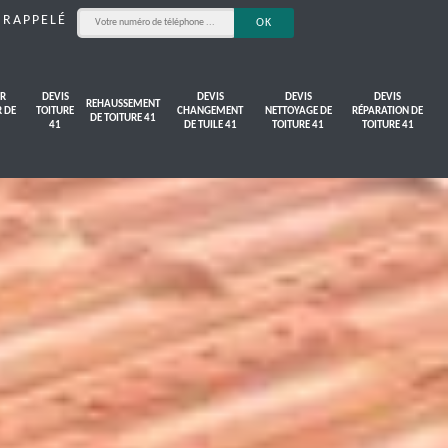
 RAPPELÉ
R
DEVIS
DEVIS
DEVIS
DEVIS
REHAUSSEMENT
R DE
TOITURE
CHANGEMENT
NETTOYAGE DE
RÉPARATION DE
DE TOITURE 41
41
DE TUILE 41
TOITURE 41
TOITURE 41