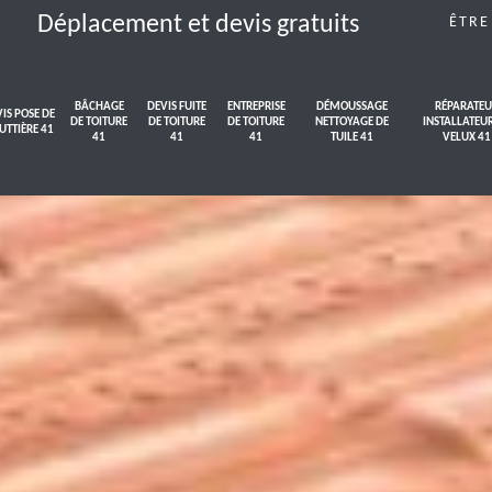
Déplacement et devis gratuits
ÊTRE
BÂCHAGE
DEVIS FUITE
ENTREPRISE
DÉMOUSSAGE
RÉPARATEU
IS POSE DE
DE TOITURE
DE TOITURE
DE TOITURE
NETTOYAGE DE
INSTALLATEU
UTTIÈRE 41
41
41
41
TUILE 41
VELUX 41