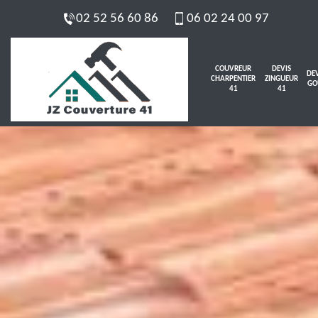
02 52 56 60 86
06 02 24 00 97
COUVREUR
DEVIS
DEV
CHARPENTIER
ZINGUEUR
GO
41
41