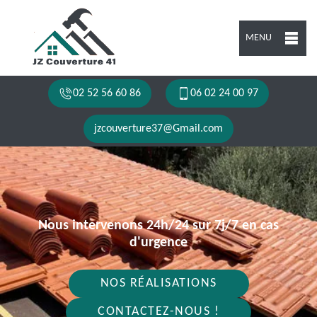
MENU
02 52 56 60 86
06 02 24 00 97
jzcouverture37@Gmail.com
Nous intervenons 24h/24 sur 7j/7 en cas
d'urgence
NOS RÉALISATIONS
CONTACTEZ-NOUS !