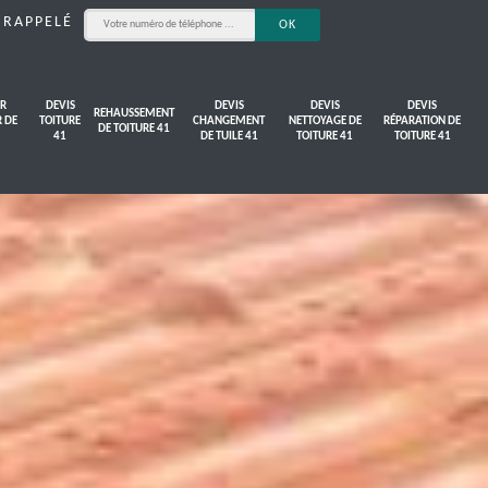
 RAPPELÉ
R
DEVIS
DEVIS
DEVIS
DEVIS
REHAUSSEMENT
R DE
TOITURE
CHANGEMENT
NETTOYAGE DE
RÉPARATION DE
DE TOITURE 41
41
DE TUILE 41
TOITURE 41
TOITURE 41