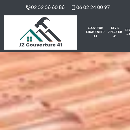
02 52 56 60 86
06 02 24 00 97
COUVREUR
DEVIS
DEV
CHARPENTIER
ZINGUEUR
GO
41
41