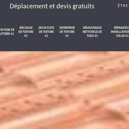
Déplacement et devis gratuits
ÊTRE
BÂCHAGE
DEVIS FUITE
ENTREPRISE
DÉMOUSSAGE
RÉPARATEU
IS POSE DE
DE TOITURE
DE TOITURE
DE TOITURE
NETTOYAGE DE
INSTALLATEU
UTTIÈRE 41
41
41
41
TUILE 41
VELUX 41