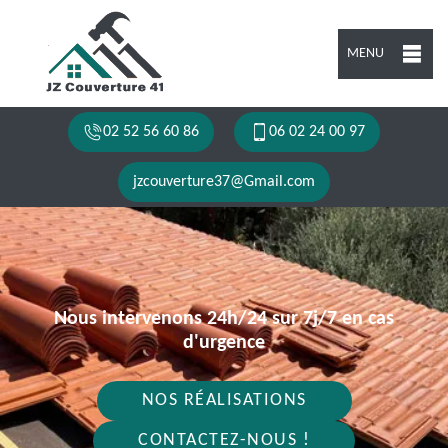
MENU
02 52 56 60 86
06 02 24 00 97
jzcouverture37@Gmail.com
Nous intervenons 24h/24 sur 7j/7 en cas
d'urgence
NOS RÉALISATIONS
CONTACTEZ-NOUS !