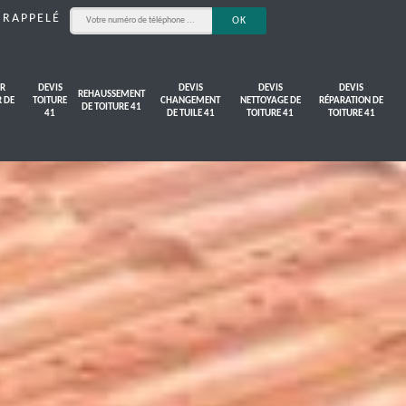
 RAPPELÉ
R
DEVIS
DEVIS
DEVIS
DEVIS
REHAUSSEMENT
R DE
TOITURE
CHANGEMENT
NETTOYAGE DE
RÉPARATION DE
DE TOITURE 41
41
DE TUILE 41
TOITURE 41
TOITURE 41