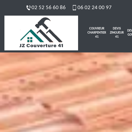
02 52 56 60 86
06 02 24 00 97
COUVREUR
DEVIS
DEV
CHARPENTIER
ZINGUEUR
GO
41
41