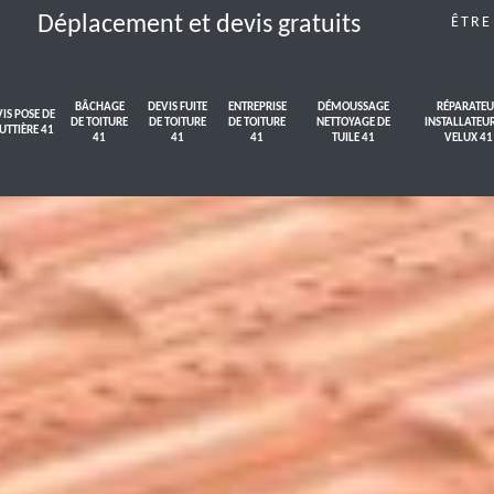
Déplacement et devis gratuits
ÊTRE
BÂCHAGE
DEVIS FUITE
ENTREPRISE
DÉMOUSSAGE
RÉPARATEU
IS POSE DE
DE TOITURE
DE TOITURE
DE TOITURE
NETTOYAGE DE
INSTALLATEU
UTTIÈRE 41
41
41
41
TUILE 41
VELUX 41