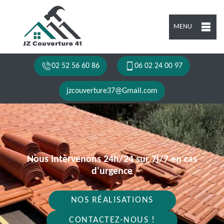
MENU
02 52 56 60 86
06 02 24 00 97
jzcouverture37@Gmail.com
Nous intervenons 24h/24 sur 7j/7 en cas
d'urgence
NOS RÉALISATIONS
CONTACTEZ-NOUS !