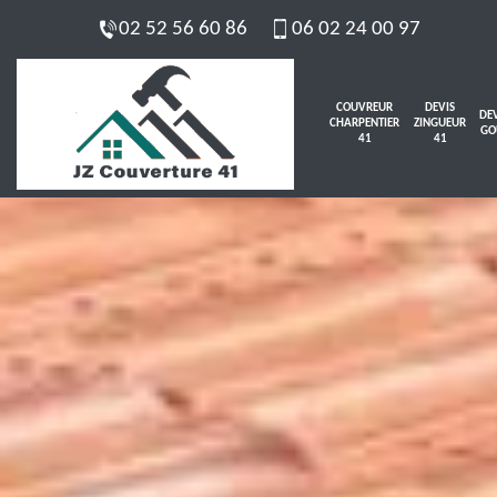
02 52 56 60 86
06 02 24 00 97
COUVREUR
DEVIS
DEV
CHARPENTIER
ZINGUEUR
GO
41
41