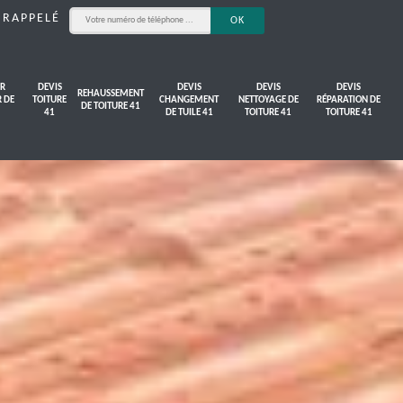
 RAPPELÉ
R
DEVIS
DEVIS
DEVIS
DEVIS
REHAUSSEMENT
R DE
TOITURE
CHANGEMENT
NETTOYAGE DE
RÉPARATION DE
DE TOITURE 41
41
DE TUILE 41
TOITURE 41
TOITURE 41