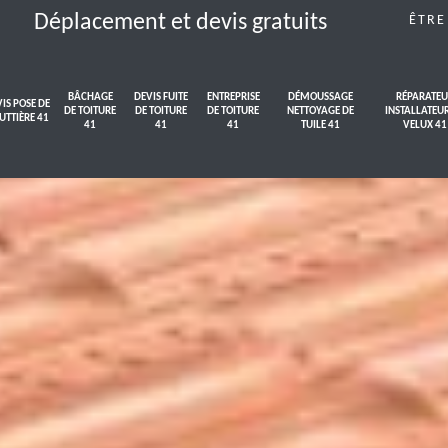
Déplacement et devis gratuits
ÊTRE
BÂCHAGE
DEVIS FUITE
ENTREPRISE
DÉMOUSSAGE
RÉPARATEU
IS POSE DE
DE TOITURE
DE TOITURE
DE TOITURE
NETTOYAGE DE
INSTALLATEU
UTTIÈRE 41
41
41
41
TUILE 41
VELUX 41