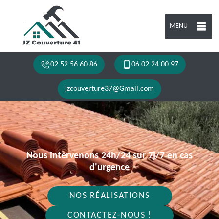
MENU
02 52 56 60 86
06 02 24 00 97
jzcouverture37@Gmail.com
Nous intervenons 24h/24 sur 7j/7 en cas
d'urgence
NOS RÉALISATIONS
CONTACTEZ-NOUS !