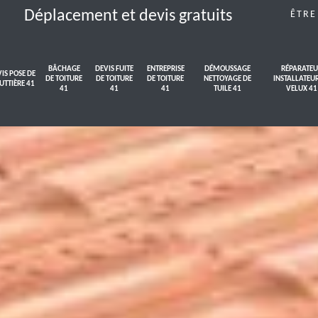
Déplacement et devis gratuits
ÊTRE
BÂCHAGE
DEVIS FUITE
ENTREPRISE
DÉMOUSSAGE
RÉPARATEU
IS POSE DE
DE TOITURE
DE TOITURE
DE TOITURE
NETTOYAGE DE
INSTALLATEU
UTTIÈRE 41
41
41
41
TUILE 41
VELUX 41