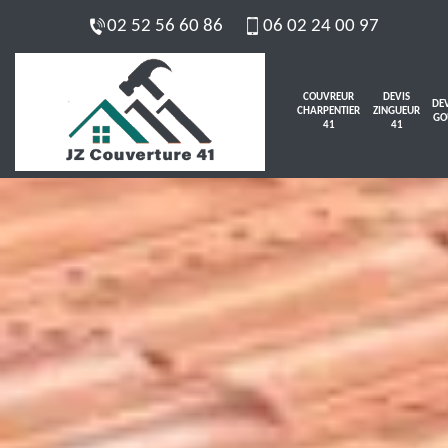
02 52 56 60 86
06 02 24 00 97
COUVREUR
DEVIS
DEV
CHARPENTIER
ZINGUEUR
GO
41
41