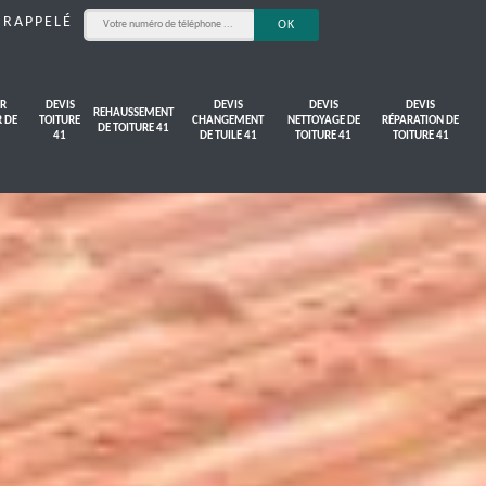
 RAPPELÉ
R
DEVIS
DEVIS
DEVIS
DEVIS
REHAUSSEMENT
R DE
TOITURE
CHANGEMENT
NETTOYAGE DE
RÉPARATION DE
DE TOITURE 41
41
DE TUILE 41
TOITURE 41
TOITURE 41