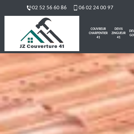
02 52 56 60 86
06 02 24 00 97
COUVREUR
DEVIS
DEV
CHARPENTIER
ZINGUEUR
GO
41
41