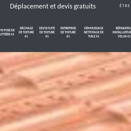
Déplacement et devis gratuits
ÊTRE
BÂCHAGE
DEVIS FUITE
ENTREPRISE
DÉMOUSSAGE
RÉPARATEU
IS POSE DE
DE TOITURE
DE TOITURE
DE TOITURE
NETTOYAGE DE
INSTALLATEU
UTTIÈRE 41
41
41
41
TUILE 41
VELUX 41