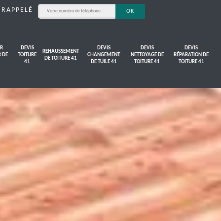
 RAPPELÉ
R
DEVIS
DEVIS
DEVIS
DEVIS
REHAUSSEMENT
R DE
TOITURE
CHANGEMENT
NETTOYAGE DE
RÉPARATION DE
DE TOITURE 41
41
DE TUILE 41
TOITURE 41
TOITURE 41