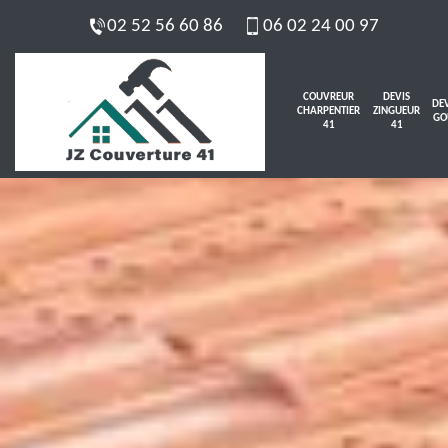
02 52 56 60 86
06 02 24 00 97
COUVREUR
DEVIS
DEV
CHARPENTIER
ZINGUEUR
GO
41
41