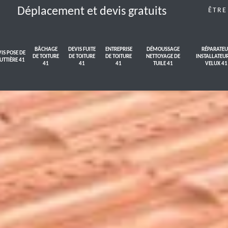
Déplacement et devis gratuits
ÊTRE
BÂCHAGE
DEVIS FUITE
ENTREPRISE
DÉMOUSSAGE
RÉPARATEU
IS POSE DE
DE TOITURE
DE TOITURE
DE TOITURE
NETTOYAGE DE
INSTALLATEU
UTTIÈRE 41
41
41
41
TUILE 41
VELUX 41