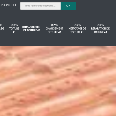
 RAPPELÉ
R
DEVIS
DEVIS
DEVIS
DEVIS
REHAUSSEMENT
R DE
TOITURE
CHANGEMENT
NETTOYAGE DE
RÉPARATION DE
DE TOITURE 41
41
DE TUILE 41
TOITURE 41
TOITURE 41