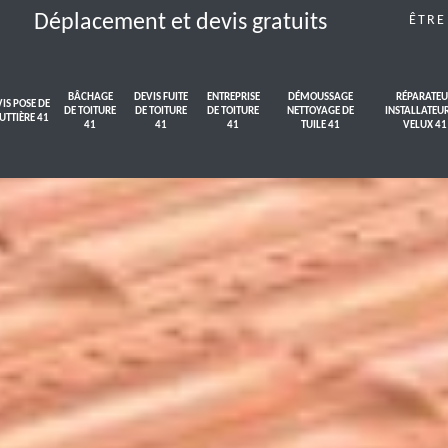
Déplacement et devis gratuits
ÊTRE
BÂCHAGE
DEVIS FUITE
ENTREPRISE
DÉMOUSSAGE
RÉPARATEU
IS POSE DE
DE TOITURE
DE TOITURE
DE TOITURE
NETTOYAGE DE
INSTALLATEU
UTTIÈRE 41
41
41
41
TUILE 41
VELUX 41