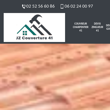
02 52 56 60 86
06 02 24 00 97
COUVREUR
DEVIS
DEV
CHARPENTIER
ZINGUEUR
GO
41
41