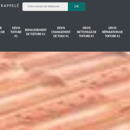
 RAPPELÉ
R
DEVIS
DEVIS
DEVIS
DEVIS
REHAUSSEMENT
R DE
TOITURE
CHANGEMENT
NETTOYAGE DE
RÉPARATION DE
DE TOITURE 41
41
DE TUILE 41
TOITURE 41
TOITURE 41