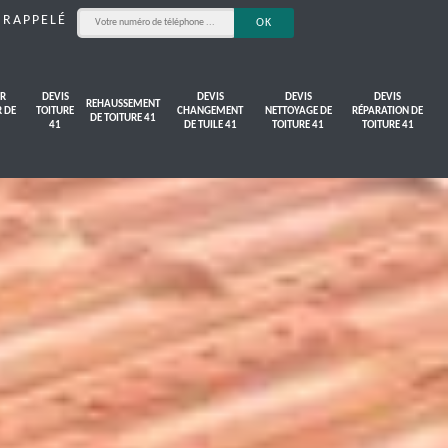
 RAPPELÉ
R
DEVIS
DEVIS
DEVIS
DEVIS
REHAUSSEMENT
R DE
TOITURE
CHANGEMENT
NETTOYAGE DE
RÉPARATION DE
DE TOITURE 41
41
DE TUILE 41
TOITURE 41
TOITURE 41