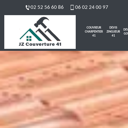
02 52 56 60 86
06 02 24 00 97
COUVREUR
DEVIS
DEV
CHARPENTIER
ZINGUEUR
GO
41
41