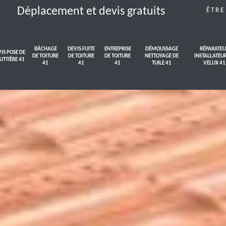
Déplacement et devis gratuits
ÊTRE
BÂCHAGE
DEVIS FUITE
ENTREPRISE
DÉMOUSSAGE
RÉPARATEU
IS POSE DE
DE TOITURE
DE TOITURE
DE TOITURE
NETTOYAGE DE
INSTALLATEU
UTTIÈRE 41
41
41
41
TUILE 41
VELUX 41