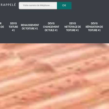
 RAPPELÉ
R
DEVIS
DEVIS
DEVIS
DEVIS
REHAUSSEMENT
R DE
TOITURE
CHANGEMENT
NETTOYAGE DE
RÉPARATION DE
DE TOITURE 41
41
DE TUILE 41
TOITURE 41
TOITURE 41