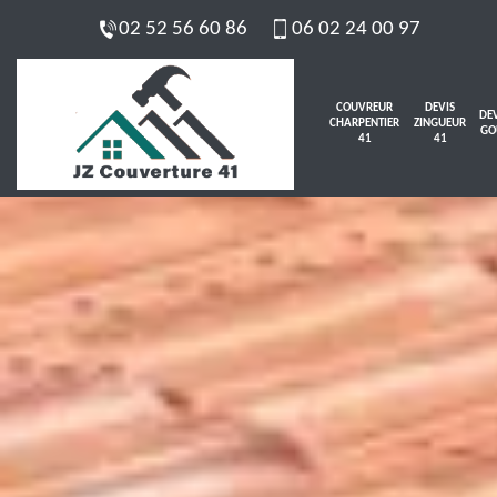
02 52 56 60 86
06 02 24 00 97
COUVREUR
DEVIS
DEV
CHARPENTIER
ZINGUEUR
GO
41
41