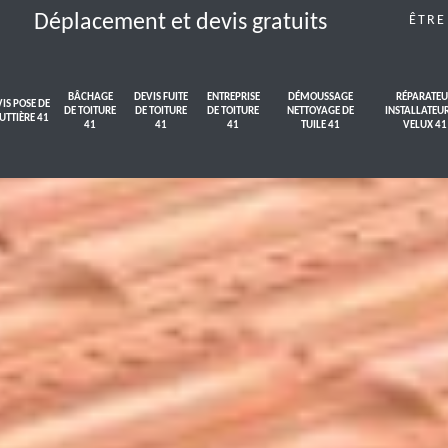
Déplacement et devis gratuits
ÊTRE
BÂCHAGE
DEVIS FUITE
ENTREPRISE
DÉMOUSSAGE
RÉPARATEU
IS POSE DE
DE TOITURE
DE TOITURE
DE TOITURE
NETTOYAGE DE
INSTALLATEU
UTTIÈRE 41
41
41
41
TUILE 41
VELUX 41