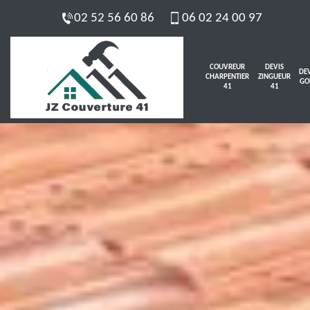
02 52 56 60 86
06 02 24 00 97
COUVREUR
DEVIS
DEV
CHARPENTIER
ZINGUEUR
GO
41
41