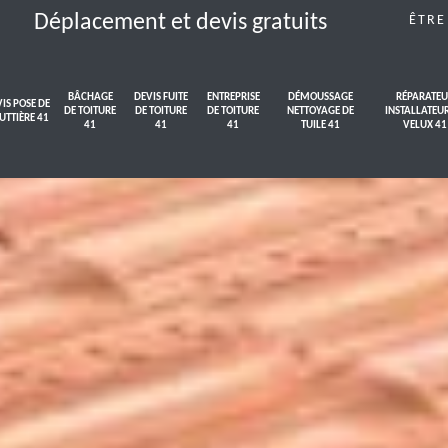
Déplacement et devis gratuits
ÊTRE
BÂCHAGE
DEVIS FUITE
ENTREPRISE
DÉMOUSSAGE
RÉPARATEU
IS POSE DE
DE TOITURE
DE TOITURE
DE TOITURE
NETTOYAGE DE
INSTALLATEU
UTTIÈRE 41
41
41
41
TUILE 41
VELUX 41