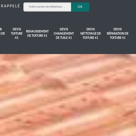
 RAPPELÉ
R
DEVIS
DEVIS
DEVIS
DEVIS
REHAUSSEMENT
R DE
TOITURE
CHANGEMENT
NETTOYAGE DE
RÉPARATION DE
DE TOITURE 41
41
DE TUILE 41
TOITURE 41
TOITURE 41