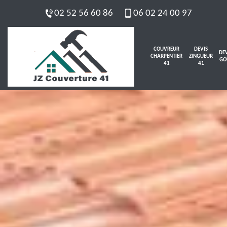
02 52 56 60 86
06 02 24 00 97
COUVREUR
DEVIS
DEV
CHARPENTIER
ZINGUEUR
GO
41
41