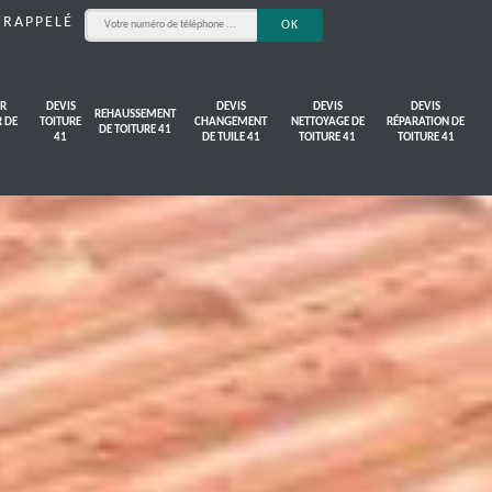
 RAPPELÉ
R
DEVIS
DEVIS
DEVIS
DEVIS
REHAUSSEMENT
R DE
TOITURE
CHANGEMENT
NETTOYAGE DE
RÉPARATION DE
DE TOITURE 41
41
DE TUILE 41
TOITURE 41
TOITURE 41