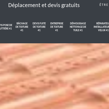
Déplacement et devis gratuits
ÊTRE
BÂCHAGE
DEVIS FUITE
ENTREPRISE
DÉMOUSSAGE
RÉPARATEU
IS POSE DE
DE TOITURE
DE TOITURE
DE TOITURE
NETTOYAGE DE
INSTALLATEU
UTTIÈRE 41
41
41
41
TUILE 41
VELUX 41