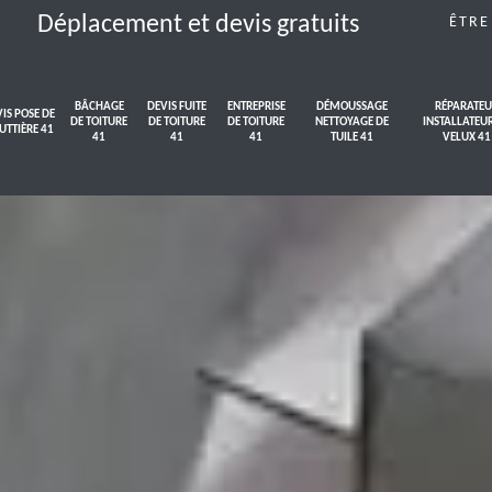
Déplacement et devis gratuits
ÊTRE
BÂCHAGE
DEVIS FUITE
ENTREPRISE
DÉMOUSSAGE
RÉPARATEU
IS POSE DE
DE TOITURE
DE TOITURE
DE TOITURE
NETTOYAGE DE
INSTALLATEU
UTTIÈRE 41
41
41
41
TUILE 41
VELUX 41