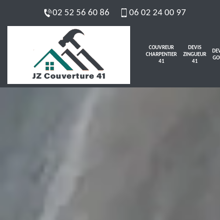
02 52 56 60 86
06 02 24 00 97
COUVREUR
DEVIS
DEV
CHARPENTIER
ZINGUEUR
GO
41
41