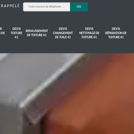
 RAPPELÉ
R
DEVIS
DEVIS
DEVIS
DEVIS
REHAUSSEMENT
R DE
TOITURE
CHANGEMENT
NETTOYAGE DE
RÉPARATION DE
DE TOITURE 41
41
DE TUILE 41
TOITURE 41
TOITURE 41