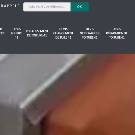
 RAPPELÉ
R
DEVIS
DEVIS
DEVIS
DEVIS
REHAUSSEMENT
R DE
TOITURE
CHANGEMENT
NETTOYAGE DE
RÉPARATION DE
DE TOITURE 41
41
DE TUILE 41
TOITURE 41
TOITURE 41