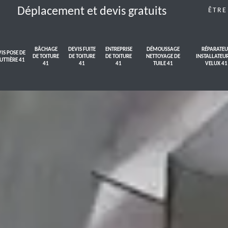
Déplacement et devis gratuits
ÊTRE
BÂCHAGE
DEVIS FUITE
ENTREPRISE
DÉMOUSSAGE
RÉPARATEU
IS POSE DE
DE TOITURE
DE TOITURE
DE TOITURE
NETTOYAGE DE
INSTALLATEU
UTTIÈRE 41
41
41
41
TUILE 41
VELUX 41