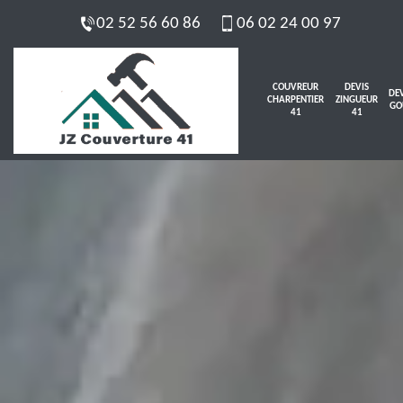
02 52 56 60 86
06 02 24 00 97
COUVREUR
DEVIS
DEV
CHARPENTIER
ZINGUEUR
GO
41
41