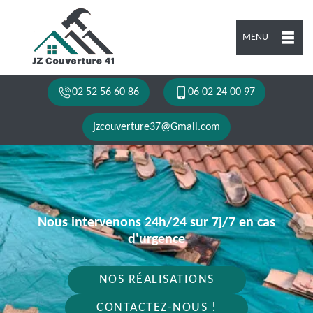
MENU
02 52 56 60 86
06 02 24 00 97
jzcouverture37@Gmail.com
Nous intervenons 24h/24 sur 7j/7 en cas
d'urgence
NOS RÉALISATIONS
CONTACTEZ-NOUS !