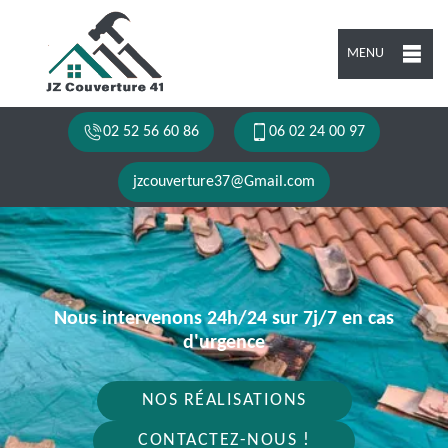
MENU
02 52 56 60 86
06 02 24 00 97
jzcouverture37@Gmail.com
Nous intervenons 24h/24 sur 7j/7 en cas
d'urgence
NOS RÉALISATIONS
CONTACTEZ-NOUS !