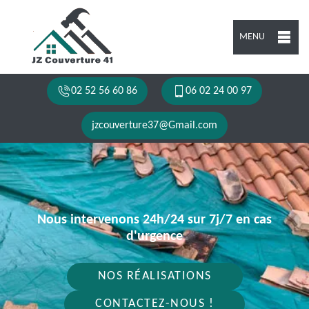
MENU
02 52 56 60 86
06 02 24 00 97
jzcouverture37@Gmail.com
Nous intervenons 24h/24 sur 7j/7 en cas
d'urgence
NOS RÉALISATIONS
CONTACTEZ-NOUS !