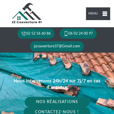
MENU
02 52 56 60 86
06 02 24 00 97
jzcouverture37@Gmail.com
Nous intervenons 24h/24 sur 7j/7 en cas
d'urgence
NOS RÉALISATIONS
CONTACTEZ-NOUS !