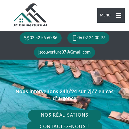
MENU
02 52 56 60 86
06 02 24 00 97
jzcouverture37@Gmail.com
Nous intervenons 24h/24 sur 7j/7 en cas
d'urgence
NOS RÉALISATIONS
CONTACTEZ-NOUS !