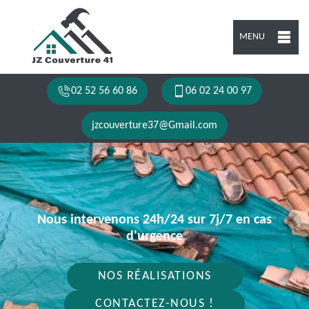
MENU
02 52 56 60 86
06 02 24 00 97
jzcouverture37@Gmail.com
Nous intervenons 24h/24 sur 7j/7 en cas
d'urgence
NOS RÉALISATIONS
CONTACTEZ-NOUS !