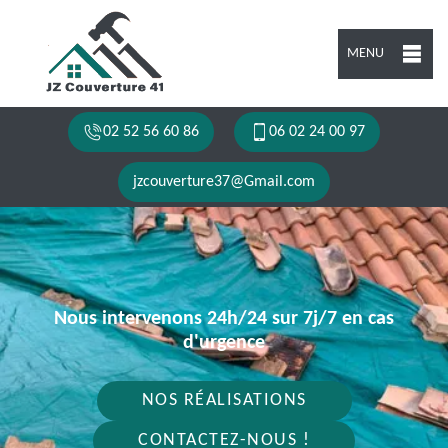
MENU
02 52 56 60 86
06 02 24 00 97
jzcouverture37@Gmail.com
Nous intervenons 24h/24 sur 7j/7 en cas
d'urgence
NOS RÉALISATIONS
CONTACTEZ-NOUS !