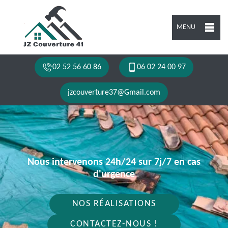
MENU
02 52 56 60 86
06 02 24 00 97
jzcouverture37@Gmail.com
Nous intervenons 24h/24 sur 7j/7 en cas
d'urgence
NOS RÉALISATIONS
CONTACTEZ-NOUS !