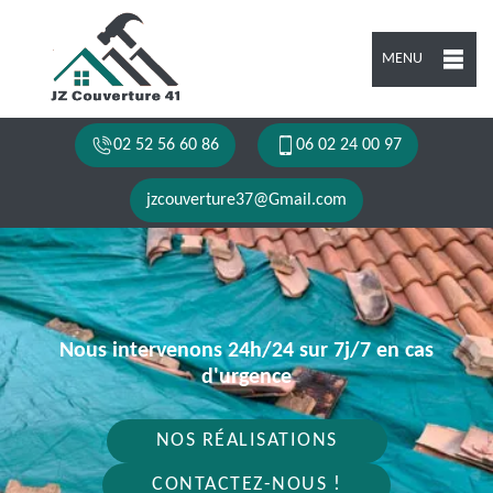
MENU
02 52 56 60 86
06 02 24 00 97
jzcouverture37@Gmail.com
Nous intervenons 24h/24 sur 7j/7 en cas
d'urgence
NOS RÉALISATIONS
CONTACTEZ-NOUS !