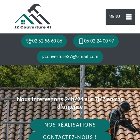
MENU
02 52 56 60 86
06 02 24 00 97
jzcouverture37@Gmail.com
Nous intervenons 24h/24 sur 7j/7 en cas
d'urgence
NOS RÉALISATIONS
CONTACTEZ-NOUS !