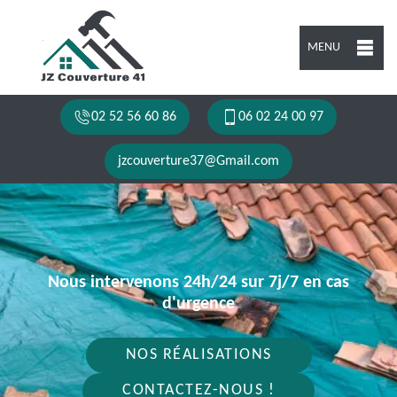
MENU
02 52 56 60 86
06 02 24 00 97
jzcouverture37@Gmail.com
Nous intervenons 24h/24 sur 7j/7 en cas
d'urgence
NOS RÉALISATIONS
CONTACTEZ-NOUS !