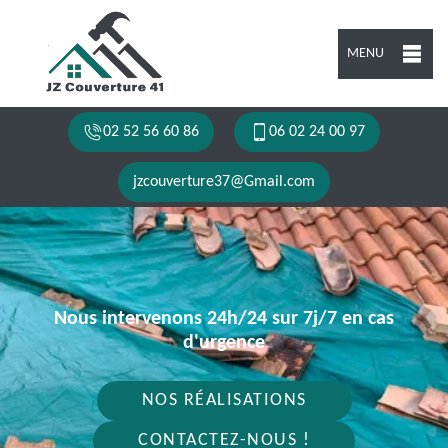
MENU
02 52 56 60 86
06 02 24 00 97
jzcouverture37@Gmail.com
Nous intervenons 24h/24 sur 7j/7 en cas
d'urgence
NOS RÉALISATIONS
CONTACTEZ-NOUS !